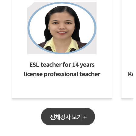
ESL teacher for 14 years
license professional teacher
Ko
IELTS/TOEIC/TOEFL/OPIC Class
Business/interview Class
Milk
전체강사 보기 +