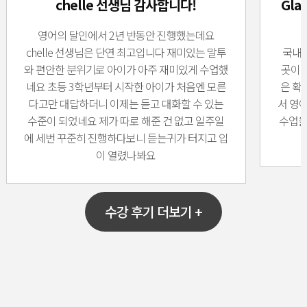
chelle 선생님 감사합니다!
Gl
영어의 달인에서 2년 반동안 진행했는데요
chelle 선생님은 단연 최고입니다 재미있는 말투
국내에
와 편안한 분위기로 아이가 아주 재미있게 수업했
곳이 
네요 초등 3학년부터 시작한 아이가 처음엔 모른
은 확
다고만 대답하더니 이제는 듣고 대화할 수 있는
서 영
수준이 되었네요 제가 따로 해준 건 없고 일주일
수업을
에 세번 꾸준히 진행하다보니 듣는귀가 터지고 입
이 열렸나봐요
수강 후기 더보기 +